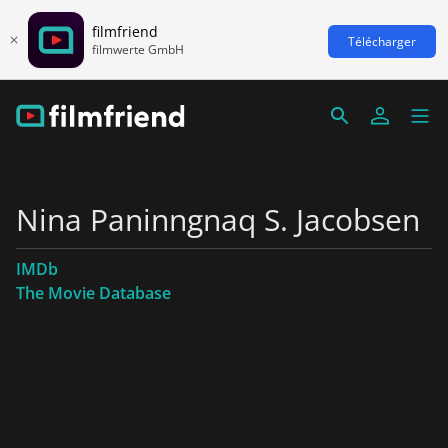
filmfriend
Télécharger
filmwerte GmbH
Nina Paninngnaq S. Jacobsen
IMDb
The Movie Database