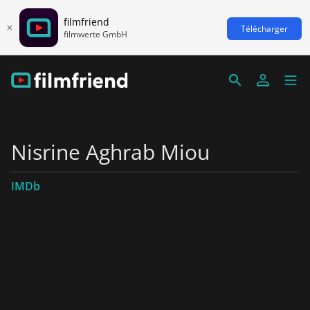
filmfriend
Télécharger
filmwerte GmbH
Nisrine Aghrab Miou
IMDb