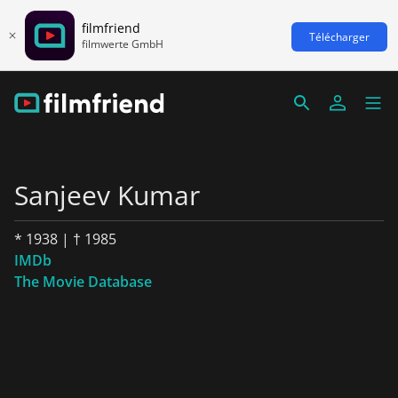
filmfriend
Télécharger
filmwerte GmbH
Sanjeev Kumar
* 1938 | † 1985
IMDb
The Movie Database