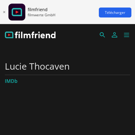
filmfriend
Télécharger
filmwerte GmbH
Lucie Thocaven
IMDb