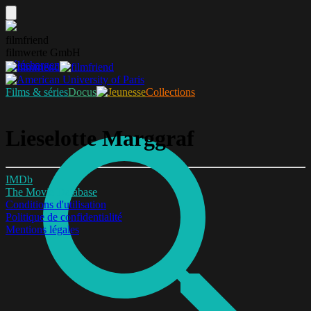
filmfriend
filmwerte GmbH
Télécharger
Films & séries
Docus
Collections
Lieselotte Marggraf
IMDb
The Movie Database
Conditions d'utilisation
Politique de confidentialité
Mentions légales