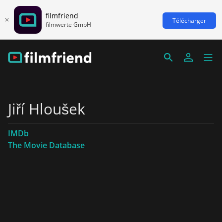
filmfriend
Télécharger
filmwerte GmbH
Jiří Hloušek
IMDb
The Movie Database