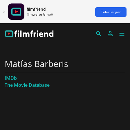
filmfriend
Télécharger
filmwerte GmbH
Matías Barberis
IMDb
The Movie Database