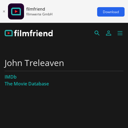
filmfriend
Download
filmwerte GmbH
John Treleaven
IMDb
The Movie Database