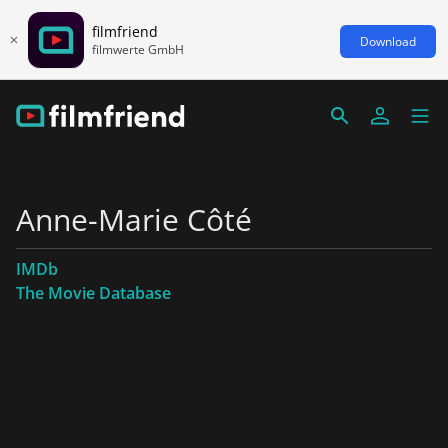
filmfriend
Download
filmwerte GmbH
Anne-Marie Côté
IMDb
The Movie Database