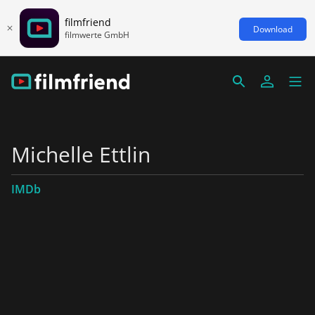
filmfriend
Download
filmwerte GmbH
Michelle Ettlin
IMDb